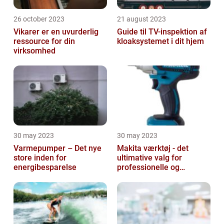
26 october 2023
21 august 2023
Vikarer er en uvurderlig
Guide til TV-inspektion af
ressource for din
kloaksystemet i dit hjem
virksomhed
30 may 2023
30 may 2023
Varmepumper – Det nye
Makita værktøj - det
store inden for
ultimative valg for
energibesparelse
professionelle og
ambitiøse gør-det-
selv'ere