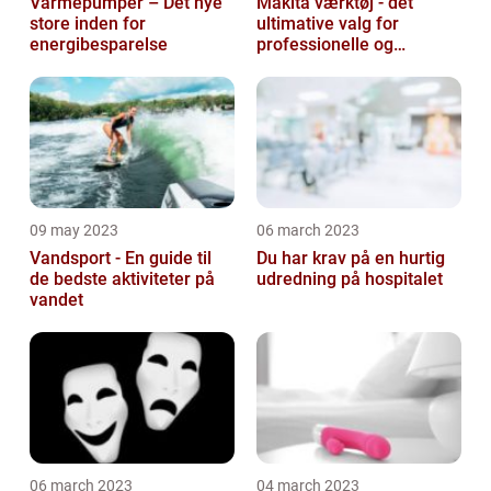
Varmepumper – Det nye
Makita værktøj - det
store inden for
ultimative valg for
energibesparelse
professionelle og
ambitiøse gør-det-
selv'ere
09 may 2023
06 march 2023
Vandsport - En guide til
Du har krav på en hurtig
de bedste aktiviteter på
udredning på hospitalet
vandet
06 march 2023
04 march 2023