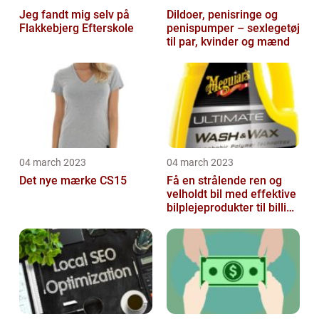
Jeg fandt mig selv på
Dildoer, penisringe og
Flakkebjerg Efterskole
penispumper – sexlegetøj
til par, kvinder og mænd
04 march 2023
04 march 2023
Det nye mærke CS15
Få en strålende ren og
velholdt bil med effektive
bilplejeprodukter til billige
priser