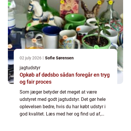
02 july 2026
Sofie Sørensen
jagtudstyr
Opkøb af dødsbo sådan foregår en tryg
og fair proces
Som jæger betyder det meget at være
udstyret med godt jagtudstyr. Det gør hele
oplevelsen bedre, hvis du har købt udstyr i
god kvalitet. Læs med her og find ud af,
hvordan du nemmere kan finde frem til det
gode jagtuds...