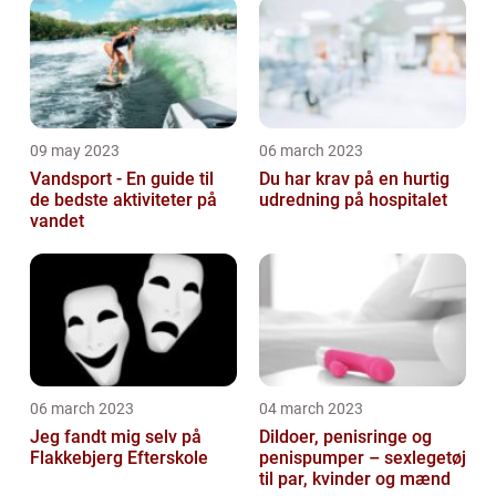
selv'ere
09 may 2023
06 march 2023
Vandsport - En guide til
Du har krav på en hurtig
de bedste aktiviteter på
udredning på hospitalet
vandet
06 march 2023
04 march 2023
Jeg fandt mig selv på
Dildoer, penisringe og
Flakkebjerg Efterskole
penispumper – sexlegetøj
til par, kvinder og mænd