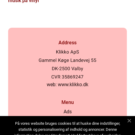
musik på vinyl
Address
web:
www.klikko.dk
Menu
Ads
About Us
På vores website bruges cookies til at huske dine indstillinger,
Cookies
statistik og personalisering af indhold og annoncer. Denne