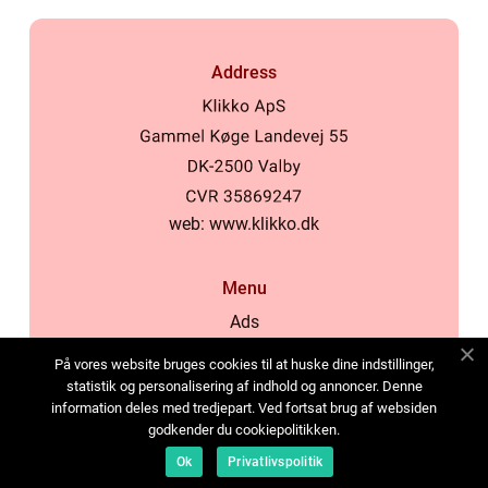
Address
web:
www.klikko.dk
Menu
Ads
About Us
På vores website bruges cookies til at huske dine indstillinger,
Cookies
statistik og personalisering af indhold og annoncer. Denne
information deles med tredjepart. Ved fortsat brug af websiden
Contact
godkender du cookiepolitikken.
Sitemap
Ok
Privatlivspolitik