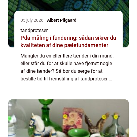
05 july 2026
Albert Pilgaard
tandproteser
Pda måling i fundering: sådan sikrer du
kvaliteten af dine pælefundamenter
Mangler du en eller flere tænder i din mund,
eller står du for at skulle have fjernet nogle
af dine tænder? Så bør du sørge for at
bestille tid til fremstilling af tandproteser.
Hvornår får man brug for tandproteser?
Langt de fleste mennesker har i 2...