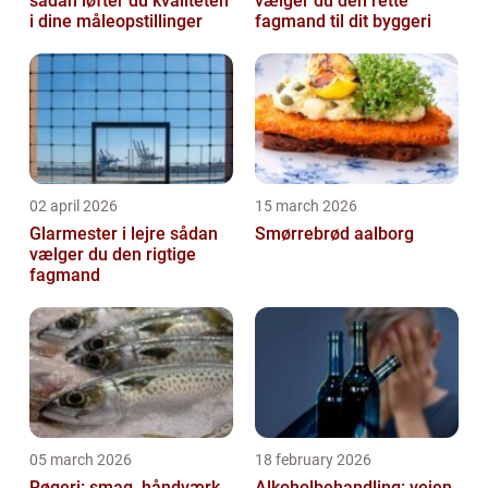
sådan løfter du kvaliteten
vælger du den rette
i dine måleopstillinger
fagmand til dit byggeri
02 april 2026
15 march 2026
Glarmester i lejre sådan
Smørrebrød aalborg
vælger du den rigtige
fagmand
05 march 2026
18 february 2026
Røgeri: smag, håndværk
Alkoholbehandling: vejen