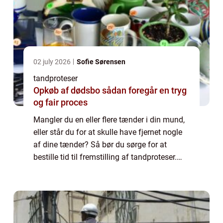
02 july 2026
Sofie Sørensen
tandproteser
Opkøb af dødsbo sådan foregår en tryg
og fair proces
Mangler du en eller flere tænder i din mund,
eller står du for at skulle have fjernet nogle
af dine tænder? Så bør du sørge for at
bestille tid til fremstilling af tandproteser.
Hvornår får man brug for tandproteser?
Langt de fleste mennesker har i 2...