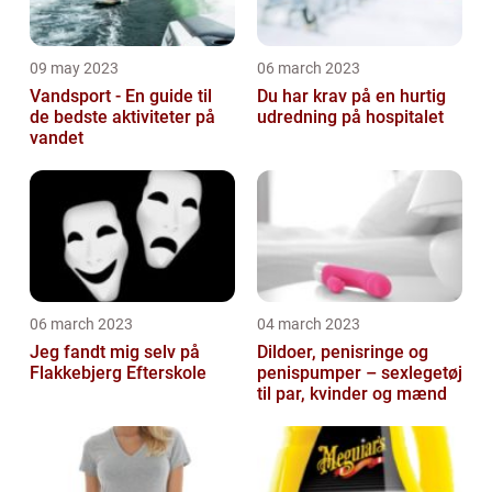
09 may 2023
06 march 2023
Vandsport - En guide til
Du har krav på en hurtig
de bedste aktiviteter på
udredning på hospitalet
vandet
06 march 2023
04 march 2023
Jeg fandt mig selv på
Dildoer, penisringe og
Flakkebjerg Efterskole
penispumper – sexlegetøj
til par, kvinder og mænd