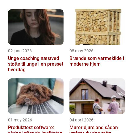
Hvornår får man brug for tandproteser?
Langt de fleste mennesker har i 2...
02 june 2026
08 may 2026
Unge coaching næstved
Brænde som varmekilde i
støtte til unge i en presset
moderne hjem
hverdag
01 may 2026
04 april 2026
Produkttest software:
Murer djursland sådan