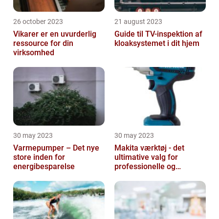
26 october 2023
21 august 2023
Vikarer er en uvurderlig
Guide til TV-inspektion af
ressource for din
kloaksystemet i dit hjem
virksomhed
30 may 2023
30 may 2023
Varmepumper – Det nye
Makita værktøj - det
store inden for
ultimative valg for
energibesparelse
professionelle og
ambitiøse gør-det-
selv'ere