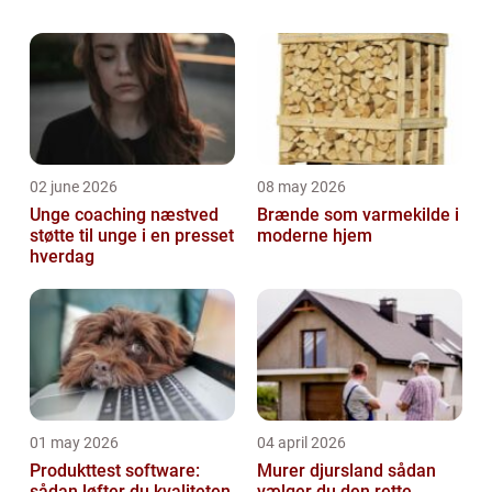
Derfor kan man jo få den opfattelse, at
sølvet altid vil være den andenbedste i alle
and...
02 june 2026
08 may 2026
Unge coaching næstved
Brænde som varmekilde i
støtte til unge i en presset
moderne hjem
hverdag
01 may 2026
04 april 2026
Produkttest software:
Murer djursland sådan
sådan løfter du kvaliteten
vælger du den rette