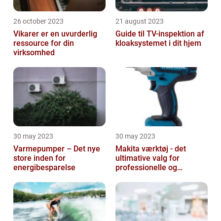
26 october 2023
21 august 2023
Vikarer er en uvurderlig
Guide til TV-inspektion af
ressource for din
kloaksystemet i dit hjem
virksomhed
30 may 2023
30 may 2023
Varmepumper – Det nye
Makita værktøj - det
store inden for
ultimative valg for
energibesparelse
professionelle og
ambitiøse gør-det-
selv'ere