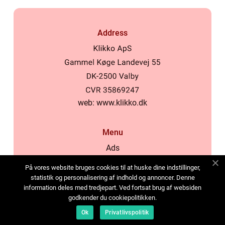
Address
web:
www.klikko.dk
Menu
Ads
About Us
På vores website bruges cookies til at huske dine indstillinger,
Cookies
statistik og personalisering af indhold og annoncer. Denne
information deles med tredjepart. Ved fortsat brug af websiden
Contact
godkender du cookiepolitikken.
Sitemap
Ok
Privatlivspolitik