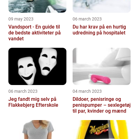
09 may 2023
06 march 2023
Vandsport - En guide til
Du har krav på en hurtig
de bedste aktiviteter på
udredning på hospitalet
vandet
06 march 2023
04 march 2023
Jeg fandt mig selv på
Dildoer, penisringe og
Flakkebjerg Efterskole
penispumper – sexlegetøj
til par, kvinder og mænd