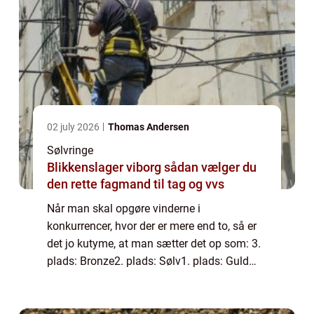
02 july 2026
Thomas Andersen
Sølvringe
Blikkenslager viborg sådan vælger du
den rette fagmand til tag og vvs
Når man skal opgøre vinderne i
konkurrencer, hvor der er mere end to, så er
det jo kutyme, at man sætter det op som: 3.
plads: Bronze2. plads: Sølv1. plads: Guld
Derfor kan man jo få den opfattelse, at
sølvet altid vil være den andenbedste i alle
and...