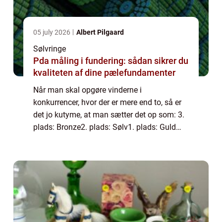
05 july 2026
Albert Pilgaard
Sølvringe
Pda måling i fundering: sådan sikrer du
kvaliteten af dine pælefundamenter
Når man skal opgøre vinderne i
konkurrencer, hvor der er mere end to, så er
det jo kutyme, at man sætter det op som: 3.
plads: Bronze2. plads: Sølv1. plads: Guld
Derfor kan man jo få den opfattelse, at
sølvet altid vil være den andenbedste i alle
and...