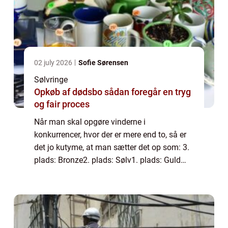
02 july 2026
Sofie Sørensen
Sølvringe
Opkøb af dødsbo sådan foregår en tryg
og fair proces
Når man skal opgøre vinderne i
konkurrencer, hvor der er mere end to, så er
det jo kutyme, at man sætter det op som: 3.
plads: Bronze2. plads: Sølv1. plads: Guld
Derfor kan man jo få den opfattelse, at
sølvet altid vil være den andenbedste i alle
and...