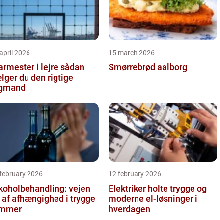
april 2026
15 march 2026
rmester i lejre sådan
Smørrebrød aalborg
lger du den rigtige
agmand
 february 2026
12 february 2026
koholbehandling: vejen
Elektriker holte trygge og
 af afhængighed i trygge
moderne el-løsninger i
ammer
hverdagen