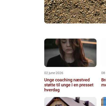
02 june 2026
08
Unge coaching næstved
Br
støtte til unge i en presset
mo
hverdag