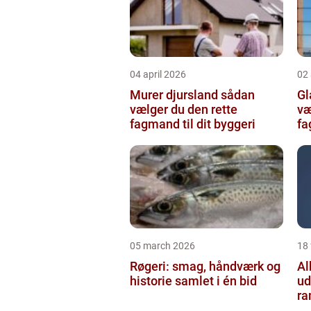
04 april 2026
02 
Murer djursland sådan
Gla
vælger du den rette
væ
fagmand til dit byggeri
f
05 march 2026
18
Røgeri: smag, håndværk og
Al
historie samlet i én bid
ud
r