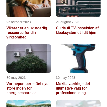
26 october 2023
21 august 2023
Vikarer er en uvurderlig
Guide til TV-inspektion af
ressource for din
kloaksystemet i dit hjem
virksomhed
30 may 2023
30 may 2023
Varmepumper – Det nye
Makita værktøj - det
store inden for
ultimative valg for
energibesparelse
professionelle og
ambitiøse gør-det-
selv'ere