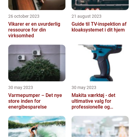
26 october 2023
21 august 2023
Vikarer er en uvurderlig
Guide til TV-inspektion af
ressource for din
kloaksystemet i dit hjem
virksomhed
30 may 2023
30 may 2023
Varmepumper – Det nye
Makita værktøj - det
store inden for
ultimative valg for
energibesparelse
professionelle og
ambitiøse gør-det-
selv'ere