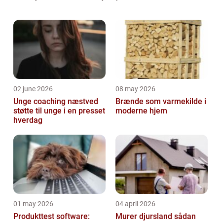
skærende kontrast til det store mørke
udenfor, som hersker på nogle tidspunkter af
året. ...
02 june 2026
08 may 2026
Unge coaching næstved
Brænde som varmekilde i
støtte til unge i en presset
moderne hjem
hverdag
01 may 2026
04 april 2026
Produkttest software:
Murer djursland sådan