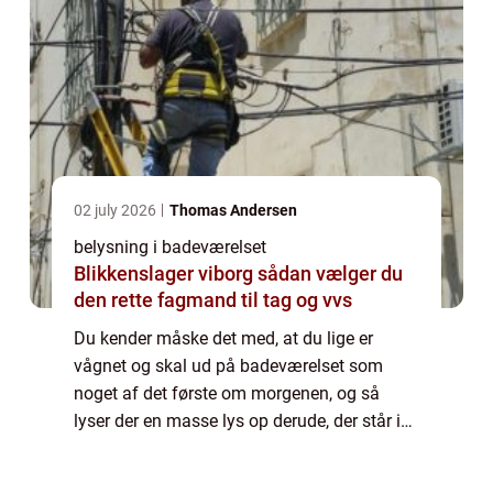
02 july 2026
Thomas Andersen
belysning i badeværelset
Blikkenslager viborg sådan vælger du
den rette fagmand til tag og vvs
Du kender måske det med, at du lige er
vågnet og skal ud på badeværelset som
noget af det første om morgenen, og så
lyser der en masse lys op derude, der står i
skærende kontrast til det store mørke
udenfor, som hersker på nogle tidspunkter af