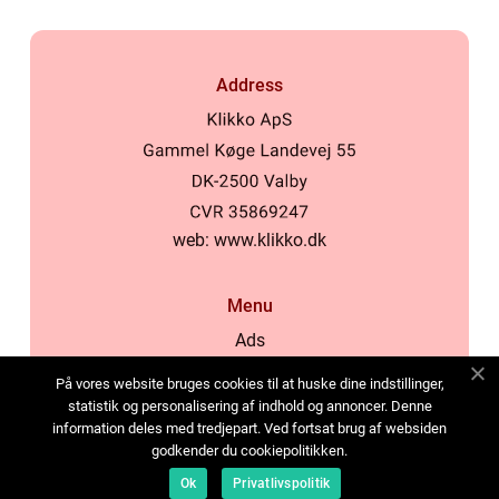
Address
web:
www.klikko.dk
Menu
Ads
About Us
På vores website bruges cookies til at huske dine indstillinger,
Cookies
statistik og personalisering af indhold og annoncer. Denne
information deles med tredjepart. Ved fortsat brug af websiden
Contact
godkender du cookiepolitikken.
Sitemap
Ok
Privatlivspolitik