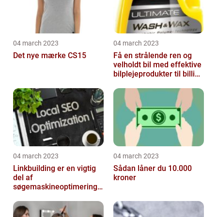
04 march 2023
04 march 2023
Det nye mærke CS15
Få en strålende ren og
velholdt bil med effektive
bilplejeprodukter til billige
priser
04 march 2023
04 march 2023
Linkbuilding er en vigtig
Sådan låner du 10.000
del af
kroner
søgemaskineoptimeringe
n på din hjemmeside