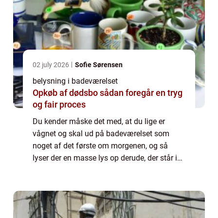
02 july 2026
Sofie Sørensen
belysning i badeværelset
Opkøb af dødsbo sådan foregår en tryg
og fair proces
Du kender måske det med, at du lige er
vågnet og skal ud på badeværelset som
noget af det første om morgenen, og så
lyser der en masse lys op derude, der står i
skærende kontrast til det store mørke
udenfor, som hersker på nogle tidspunkter af
året. ...