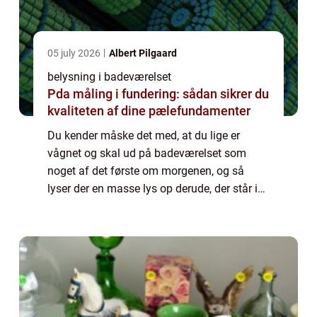
05 july 2026
Albert Pilgaard
belysning i badeværelset
Pda måling i fundering: sådan sikrer du
kvaliteten af dine pælefundamenter
Du kender måske det med, at du lige er
vågnet og skal ud på badeværelset som
noget af det første om morgenen, og så
lyser der en masse lys op derude, der står i
skærende kontrast til det store mørke
udenfor, som hersker på nogle tidspunkter af
året. ...