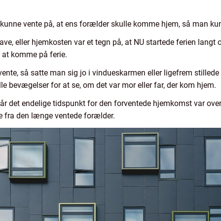
 kunne vente på, at ens forælder skulle komme hjem, så man kun
e, eller hjemkosten var et tegn på, at NU startede ferien lang
il at komme på ferie.
ente, så satte man sig jo i vindueskarmen eller ligefrem stilled
le bevægelser for at se, om det var mor eller far, der kom hjem.
år det endelige tidspunkt for den forventede hjemkomst var ove
e fra den længe ventede forælder.