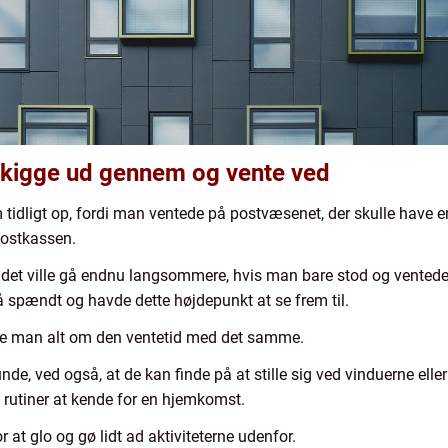
t kigge ud gennem og vente ved
idligt op, fordi man ventede på postvæsenet, der skulle have e
 postkassen.
at det ville gå endnu langsommere, hvis man bare stod og vente
å spændt og havde dette højdepunkt at se frem til.
mte man alt om den ventetid med det samme.
e, ved også, at de kan finde på at stille sig ved vinduerne elle
 rutiner at kende for en hjemkomst.
r at glo og gø lidt ad aktiviteterne udenfor.