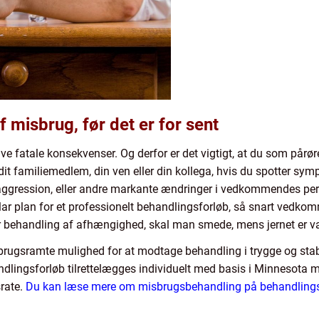
f misbrug, før det er for sent
e fatale konsekvenser. Og derfor er det vigtigt, at du som pårør
it familiemedlem, din ven eller din kollega, hvis du spotter sym
aggression, eller andre markante ændringer i vedkommendes per
 klar plan for et professionelt behandlingsforløb, så snart vedko
r behandling af afhængighed, skal man smede, mens jernet er v
rugsramte mulighed for at modtage behandling i trygge og stab
ingsforløb tilrettelægges individuelt med basis i Minnesota mo
rate.
Du kan læse mere om misbrugsbehandling på behandlingsc