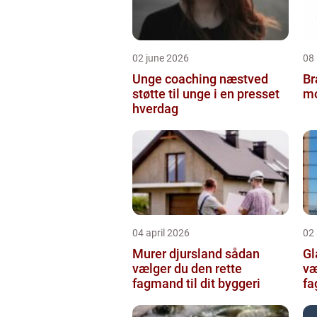
02 june 2026
08
Unge coaching næstved
Br
støtte til unge i en presset
mo
hverdag
04 april 2026
02 
Murer djursland sådan
Gla
vælger du den rette
væ
fagmand til dit byggeri
f