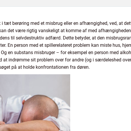
et i tæt berøring med et misbrug eller en afhængighed, ved, at de
e, kan det være rigtig vanskeligt at komme af med afhængigheden
ens til selvdestruktiv adfærd. Dette betyder, at den misbrugsramte
r. En person med et spillerelateret problem kan miste hus, hjem
g en substans misbruger – for eksempel en person med alkoholis
 at indrømme sit problem over for andre (og i særdeleshed over fo
rsøget på at holde konfrontationen fra døren.