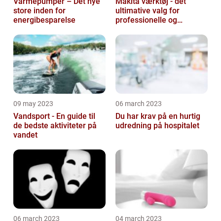
Varmepumper – Det nye
Makita værktøj - det
store inden for
ultimative valg for
energibesparelse
professionelle og
ambitiøse gør-det-
selv'ere
09 may 2023
06 march 2023
Vandsport - En guide til
Du har krav på en hurtig
de bedste aktiviteter på
udredning på hospitalet
vandet
06 march 2023
04 march 2023