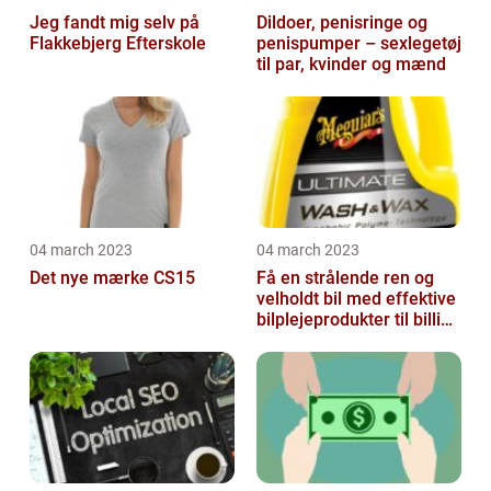
Jeg fandt mig selv på
Dildoer, penisringe og
Flakkebjerg Efterskole
penispumper – sexlegetøj
til par, kvinder og mænd
04 march 2023
04 march 2023
Det nye mærke CS15
Få en strålende ren og
velholdt bil med effektive
bilplejeprodukter til billige
priser