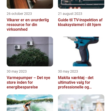
26 october 2023
21 august 2023
Vikarer er en uvurderlig
Guide til TV-inspektion af
ressource for din
kloaksystemet i dit hjem
virksomhed
30 may 2023
30 may 2023
Varmepumper – Det nye
Makita værktøj - det
store inden for
ultimative valg for
energibesparelse
professionelle og
ambitiøse gør-det-
selv'ere