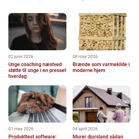
er nødvendigt? Det tager vi et kig på lige her.
Autoruder & bi...
02 june 2026
08 may 2026
Unge coaching næstved
Brænde som varmekilde i
støtte til unge i en presset
moderne hjem
hverdag
01 may 2026
04 april 2026
Produkttest software:
Murer djursland sådan