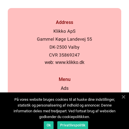
Address
web:
www.klikko.dk
Menu
Ads
About Us
På vores website bruges cookies til at huske dine indstillinger,
Cookies
statistik og personalisering af indhold og annoncer. Denne
information deles med tredjepart. Ved fortsat brug af websiden
Contact
godkender du cookiepolitikken.
Sitemap
Ok
Privatlivspolitik