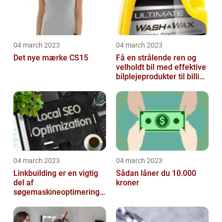
04 march 2023
04 march 2023
Det nye mærke CS15
Få en strålende ren og
velholdt bil med effektive
bilplejeprodukter til billige
priser
04 march 2023
04 march 2023
Linkbuilding er en vigtig
Sådan låner du 10.000
del af
kroner
søgemaskineoptimeringe
n på din hjemmeside