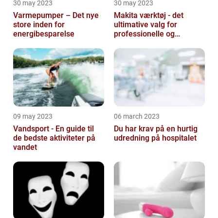
30 may 2023
30 may 2023
Varmepumper – Det nye
Makita værktøj - det
store inden for
ultimative valg for
energibesparelse
professionelle og
ambitiøse gør-det-
selv'ere
09 may 2023
06 march 2023
Vandsport - En guide til
Du har krav på en hurtig
de bedste aktiviteter på
udredning på hospitalet
vandet