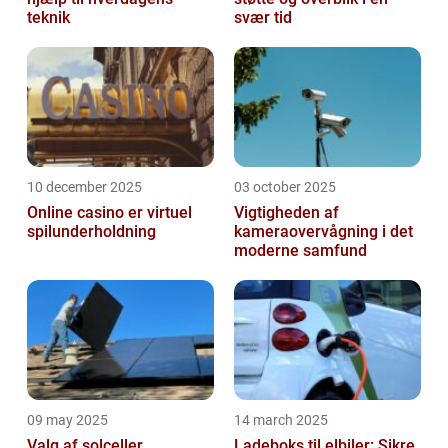
teknik
svær tid
10 december 2025
03 october 2025
Online casino er virtuel
Vigtigheden af
spilunderholdning
kameraovervågning i det
moderne samfund
09 may 2025
14 march 2025
Valg af solceller
Ladeboks til elbiler: Sikre