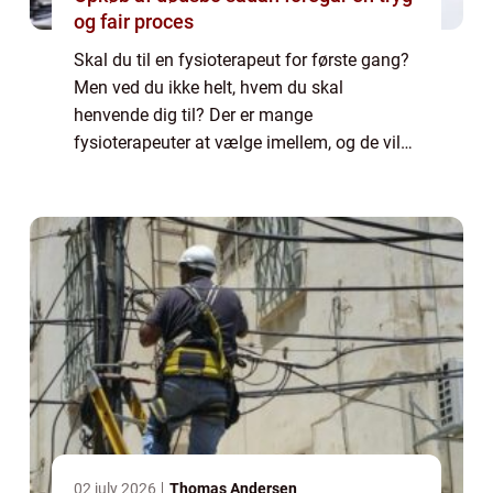
og fair proces
Skal du til en fysioterapeut for første gang?
Men ved du ikke helt, hvem du skal
henvende dig til? Der er mange
fysioterapeuter at vælge imellem, og de vil
uden tvivl alle gerne hjælpe dig. Men du skal
finde en, som du er komfortabel med, og
som kan ...
02 july 2026
Thomas Andersen