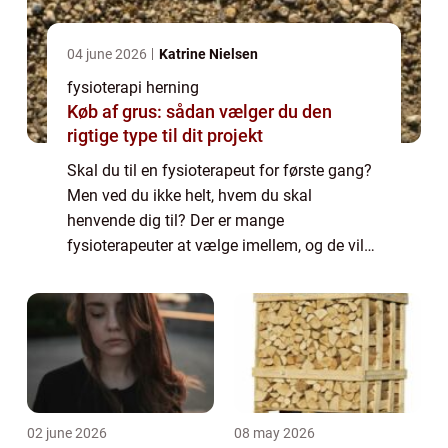
04 june 2026
Katrine Nielsen
fysioterapi herning
Køb af grus: sådan vælger du den
rigtige type til dit projekt
Skal du til en fysioterapeut for første gang?
Men ved du ikke helt, hvem du skal
henvende dig til? Der er mange
fysioterapeuter at vælge imellem, og de vil
uden tvivl alle gerne hjælpe dig. Men du skal
finde en, som du er komfortabel med, og
som kan ...
02 june 2026
08 may 2026