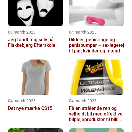
06 march 2023
04 march 2023
Jeg fandt mig selv på
Dildoer, penisringe og
Flakkebjerg Efterskole
penispumper – sexlegetøj
til par, kvinder og mænd
04 march 2023
04 march 2023
Det nye mærke CS15
Få en strålende ren og
velholdt bil med effektive
bilplejeprodukter til billige
priser