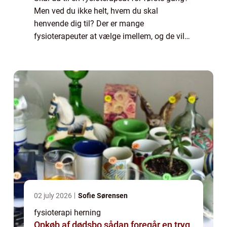
Men ved du ikke helt, hvem du skal
henvende dig til? Der er mange
fysioterapeuter at vælge imellem, og de vil
uden tvivl alle gerne hjælpe dig. Men du skal
finde en, som du er komfortabel med, og
som kan ...
02 july 2026
Sofie Sørensen
fysioterapi herning
Opkøb af dødsbo sådan foregår en tryg