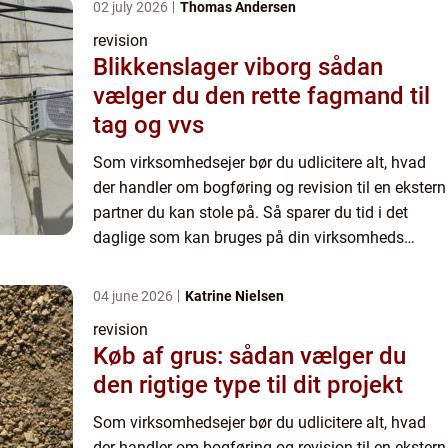
02 july 2026
Thomas Andersen
revision
Blikkenslager viborg sådan
vælger du den rette fagmand til
tag og vvs
Som virksomhedsejer bør du udlicitere alt, hvad
der handler om bogføring og revision til en ekstern
partner du kan stole på. Så sparer du tid i det
daglige som kan bruges på din virksomheds
kerneområder. Få styr på virksomhedens
skatteregnskab med hj...
04 june 2026
Katrine Nielsen
revision
Køb af grus: sådan vælger du
den rigtige type til dit projekt
Som virksomhedsejer bør du udlicitere alt, hvad
der handler om bogføring og revision til en ekstern