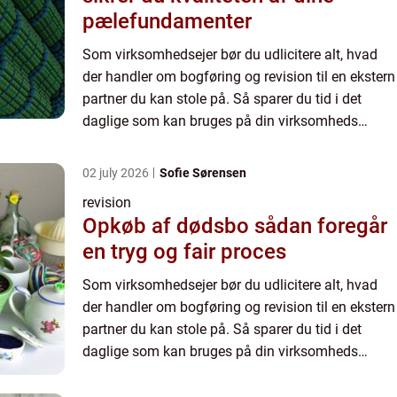
pælefundamenter
Som virksomhedsejer bør du udlicitere alt, hvad
der handler om bogføring og revision til en ekstern
partner du kan stole på. Så sparer du tid i det
daglige som kan bruges på din virksomheds
kerneområder. Få styr på virksomhedens
skatteregnskab med hj...
02 july 2026
Sofie Sørensen
revision
Opkøb af dødsbo sådan foregår
en tryg og fair proces
Som virksomhedsejer bør du udlicitere alt, hvad
der handler om bogføring og revision til en ekstern
partner du kan stole på. Så sparer du tid i det
daglige som kan bruges på din virksomheds
kerneområder. Få styr på virksomhedens
skatteregnskab med hj...