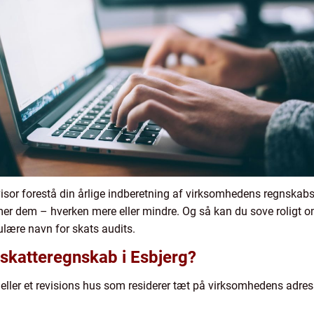
evisor forestå din årlige indberetning af virksomhedens regnskabs 
mer dem – hverken mere eller mindre. Og så kan du sove roligt o
ulære navn for skats audits.
l skatteregnskab i Esbjerg?
r eller et revisions hus som residerer tæt på virksomhedens adress