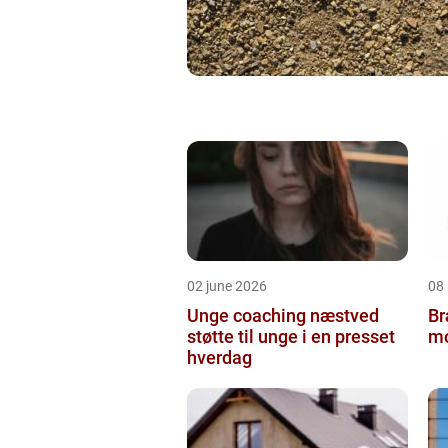
02 june 2026
08
Unge coaching næstved
Br
støtte til unge i en presset
mo
hverdag