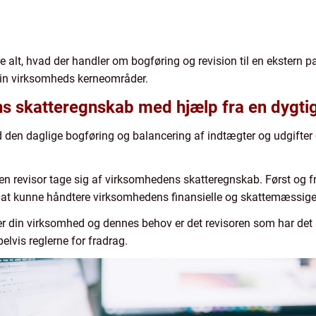
 alt, hvad der handler om bogføring og revision til en ekstern p
din virksomheds kerneområder.
s skatteregnskab med hjælp fra en dygtig
den daglige bogføring og balancering af indtægter og udgifter er
 en revisor tage sig af virksomhedens skatteregnskab. Først og f
 at kunne håndtere virksomhedens finansielle og skattemæssige 
 din virksomhed og dennes behov er det revisoren som har det s
elvis reglerne for fradrag.