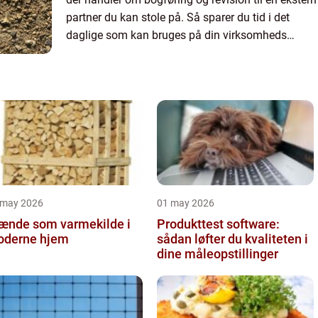
partner du kan stole på. Så sparer du tid i det
daglige som kan bruges på din virksomheds
kerneområder. Få styr på virksomhedens
skatteregnskab med hj...
 may 2026
01 may 2026
ænde som varmekilde i
Produkttest software:
derne hjem
sådan løfter du kvaliteten i
dine måleopstillinger