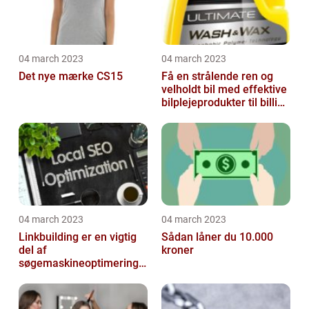
04 march 2023
04 march 2023
Det nye mærke CS15
Få en strålende ren og
velholdt bil med effektive
bilplejeprodukter til billige
priser
04 march 2023
04 march 2023
Linkbuilding er en vigtig
Sådan låner du 10.000
del af
kroner
søgemaskineoptimeringe
n på din hjemmeside