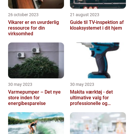
26 october 2023
21 august 2023
Vikarer er en uvurderlig
Guide til TV-inspektion af
ressource for din
kloaksystemet i dit hjem
virksomhed
30 may 2023
30 may 2023
Varmepumper – Det nye
Makita værktøj - det
store inden for
ultimative valg for
energibesparelse
professionelle og
ambitiøse gør-det-
selv'ere