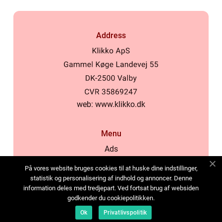
Address
web:
www.klikko.dk
Menu
Ads
About Us
På vores website bruges cookies til at huske dine indstillinger,
Cookies
statistik og personalisering af indhold og annoncer. Denne
information deles med tredjepart. Ved fortsat brug af websiden
Contact
godkender du cookiepolitikken.
Sitemap
Ok
Privatlivspolitik