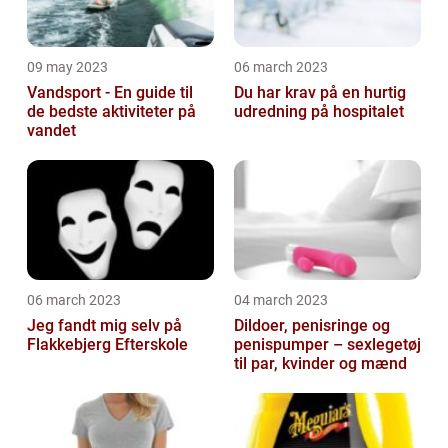
09 may 2023
06 march 2023
Vandsport - En guide til
Du har krav på en hurtig
de bedste aktiviteter på
udredning på hospitalet
vandet
06 march 2023
04 march 2023
Jeg fandt mig selv på
Dildoer, penisringe og
Flakkebjerg Efterskole
penispumper – sexlegetøj
til par, kvinder og mænd