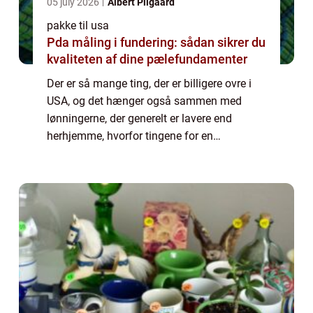
05 july 2026
Albert Pilgaard
pakke til usa
Pda måling i fundering: sådan sikrer du
kvaliteten af dine pælefundamenter
Der er så mange ting, der er billigere ovre i
USA, og det hænger også sammen med
lønningerne, der generelt er lavere end
herhjemme, hvorfor tingene for en
amerikaner som sådan ikke er billigere, fordi
det modsvares af deres løn. Men for os
danskere k...