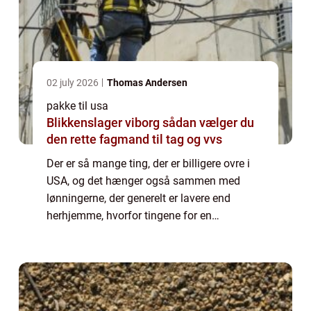
02 july 2026
Thomas Andersen
pakke til usa
Blikkenslager viborg sådan vælger du
den rette fagmand til tag og vvs
Der er så mange ting, der er billigere ovre i
USA, og det hænger også sammen med
lønningerne, der generelt er lavere end
herhjemme, hvorfor tingene for en
amerikaner som sådan ikke er billigere, fordi
det modsvares af deres løn. Men for os
danskere k...