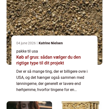
04 june 2026
Katrine Nielsen
pakke til usa
Køb af grus: sådan vælger du den
rigtige type til dit projekt
Der er så mange ting, der er billigere ovre i
USA, og det hænger også sammen med
lønningerne, der generelt er lavere end
herhjemme, hvorfor tingene for en
amerikaner som sådan ikke er billigere, fordi
det modsvares af deres løn. Men for os
danskere k...