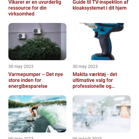
Vikarer er en uvurderlig
Guide til TV-inspektion af
ressource for din
kloaksystemet i dit hjem
virksomhed
30 may 2023
30 may 2023
Varmepumper – Det nye
Makita værktøj - det
store inden for
ultimative valg for
energibesparelse
professionelle og
ambitiøse gør-det-
selv'ere
09 may 2023
06 march 2023