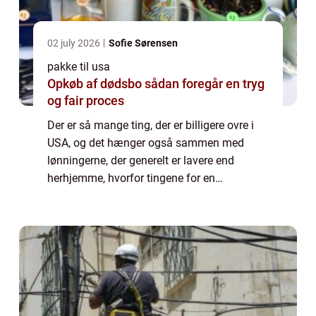
02 july 2026
Sofie Sørensen
pakke til usa
Opkøb af dødsbo sådan foregår en tryg
og fair proces
Der er så mange ting, der er billigere ovre i
USA, og det hænger også sammen med
lønningerne, der generelt er lavere end
herhjemme, hvorfor tingene for en
amerikaner som sådan ikke er billigere, fordi
det modsvares af deres løn. Men for os
danskere k...