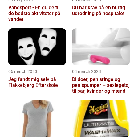
Vandsport - En guide til
Du har krav på en hurtig
de bedste aktiviteter på
udredning på hospitalet
vandet
06 march 2023
04 march 2023
Jeg fandt mig selv på
Dildoer, penisringe og
Flakkebjerg Efterskole
penispumper – sexlegetøj
til par, kvinder og mænd