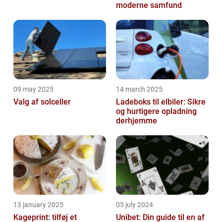
moderne samfund
09 may 2025
14 march 2025
Valg af solceller
Ladeboks til elbiler: Sikre
og hurtigere opladning
derhjemme
13 january 2025
05 july 2024
Kageprint: tilføj et
Unibet: Din guide til en af