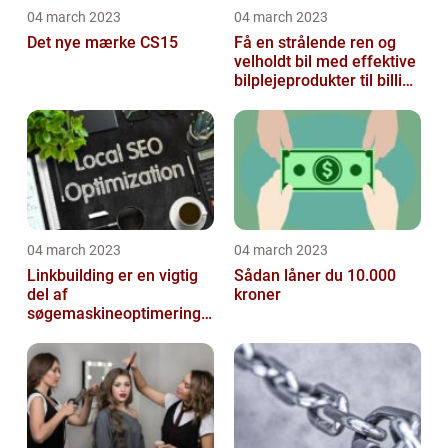
04 march 2023
04 march 2023
Det nye mærke CS15
Få en strålende ren og
velholdt bil med effektive
bilplejeprodukter til billige
priser
04 march 2023
04 march 2023
Linkbuilding er en vigtig
Sådan låner du 10.000
del af
kroner
søgemaskineoptimeringe
n på din hjemmeside