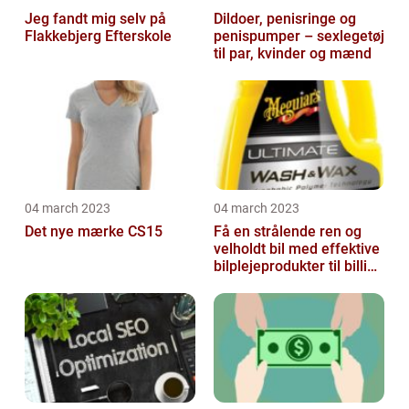
Jeg fandt mig selv på
Dildoer, penisringe og
Flakkebjerg Efterskole
penispumper – sexlegetøj
til par, kvinder og mænd
04 march 2023
04 march 2023
Det nye mærke CS15
Få en strålende ren og
velholdt bil med effektive
bilplejeprodukter til billige
priser