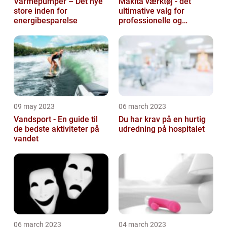
Varmepumper – Det nye
Makita værktøj - det
store inden for
ultimative valg for
energibesparelse
professionelle og
ambitiøse gør-det-
selv'ere
09 may 2023
06 march 2023
Vandsport - En guide til
Du har krav på en hurtig
de bedste aktiviteter på
udredning på hospitalet
vandet
06 march 2023
04 march 2023