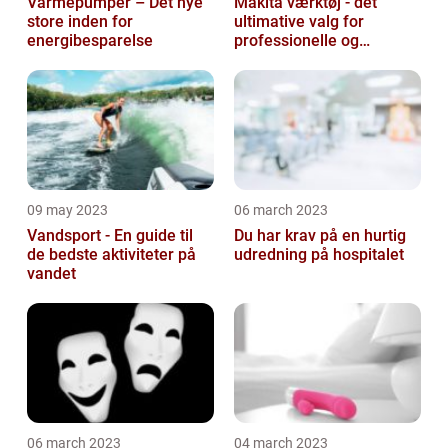
Varmepumper – Det nye
Makita værktøj - det
store inden for
ultimative valg for
energibesparelse
professionelle og
ambitiøse gør-det-
selv'ere
09 may 2023
06 march 2023
Vandsport - En guide til
Du har krav på en hurtig
de bedste aktiviteter på
udredning på hospitalet
vandet
06 march 2023
04 march 2023