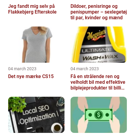
Jeg fandt mig selv på
Dildoer, penisringe og
Flakkebjerg Efterskole
penispumper – sexlegetøj
til par, kvinder og mænd
04 march 2023
04 march 2023
Det nye mærke CS15
Få en strålende ren og
velholdt bil med effektive
bilplejeprodukter til billige
priser