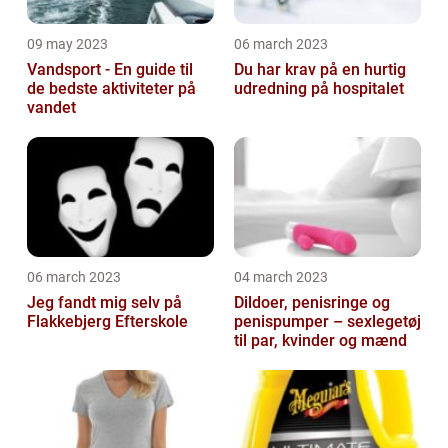
09 may 2023
06 march 2023
Vandsport - En guide til
Du har krav på en hurtig
de bedste aktiviteter på
udredning på hospitalet
vandet
06 march 2023
04 march 2023
Jeg fandt mig selv på
Dildoer, penisringe og
Flakkebjerg Efterskole
penispumper – sexlegetøj
til par, kvinder og mænd