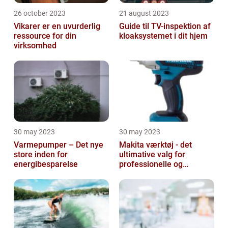
26 october 2023
21 august 2023
Vikarer er en uvurderlig
Guide til TV-inspektion af
ressource for din
kloaksystemet i dit hjem
virksomhed
30 may 2023
30 may 2023
Varmepumper – Det nye
Makita værktøj - det
store inden for
ultimative valg for
energibesparelse
professionelle og
ambitiøse gør-det-
selv'ere