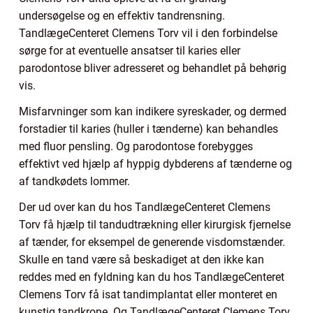
undersøgelse og en effektiv tandrensning.
TandlægeCenteret Clemens Torv vil i den forbindelse
sørge for at eventuelle ansatser til karies eller
parodontose bliver adresseret og behandlet på behørig
vis.
Misfarvninger som kan indikere syreskader, og dermed
forstadier til karies (huller i tænderne) kan behandles
med fluor pensling. Og parodontose forebygges
effektivt ved hjælp af hyppig dybderens af tænderne og
af tandkødets lommer.
Der ud over kan du hos TandlægeCenteret Clemens
Torv få hjælp til tandudtrækning eller kirurgisk fjernelse
af tænder, for eksempel de generende visdomstænder.
Skulle en tand være så beskadiget at den ikke kan
reddes med en fyldning kan du hos TandlægeCenteret
Clemens Torv få isat tandimplantat eller monteret en
kunstig tandkrone. Og TandlægeCenteret Clemens Torv