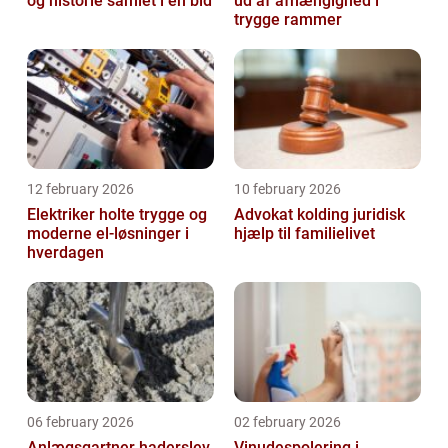
og historie samlet i én bid
ud af afhængighed i
trygge rammer
12 february 2026
10 february 2026
Elektriker holte trygge og
Advokat kolding juridisk
moderne el-løsninger i
hjælp til familielivet
hverdagen
06 february 2026
02 february 2026
Anlægsgartner haderslev
Vinudespolering i