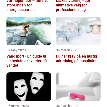
Varmepumper – Det nye
Makita værktøj - det
store inden for
ultimative valg for
energibesparelse
professionelle og
ambitiøse gør-det-
selv'ere
09 may 2023
06 march 2023
Vandsport - En guide til
Du har krav på en hurtig
de bedste aktiviteter på
udredning på hospitalet
vandet
06 march 2023
04 march 2023