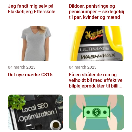
Jeg fandt mig selv på
Dildoer, penisringe og
Flakkebjerg Efterskole
penispumper – sexlegetøj
til par, kvinder og mænd
04 march 2023
04 march 2023
Det nye mærke CS15
Få en strålende ren og
velholdt bil med effektive
bilplejeprodukter til billige
priser