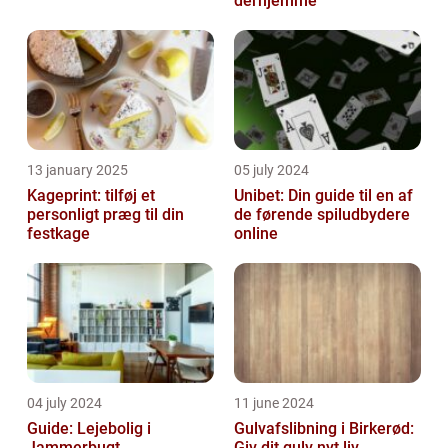
derhjemme
13 january 2025
05 july 2024
Kageprint: tilføj et
Unibet: Din guide til en af
personligt præg til din
de førende spiludbydere
festkage
online
04 july 2024
11 june 2024
Guide: Lejebolig i
Gulvafslibning i Birkerød:
Jammerbugt
Giv dit gulv nyt liv