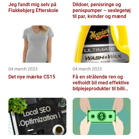
Jeg fandt mig selv på
Dildoer, penisringe og
Flakkebjerg Efterskole
penispumper – sexlegetøj
til par, kvinder og mænd
04 march 2023
04 march 2023
Det nye mærke CS15
Få en strålende ren og
velholdt bil med effektive
bilplejeprodukter til billige
priser