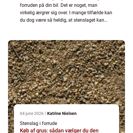
forruden på din bil. Det er noget, man
virkelig ærgrer sig over. I mange tilfælde kan
du dog være så heldig, at stenslaget kan
repareres – så hele ruden på bilen ikke
behøver at blive skiftet. Det hand...
04 june 2026
Katrine Nielsen
Stenslag i forrude
Køb af grus: sådan vælger du den