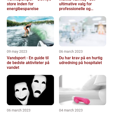
store inden for
ultimative valg for
energibesparelse
professionelle og
ambitiøse gør-det-
selv'ere
09 may 2023
06 march 2023
Vandsport - En guide til
Du har krav på en hurtig
de bedste aktiviteter på
udredning på hospitalet
vandet
06 march 2023
04 march 2023