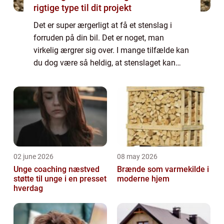
rigtige type til dit projekt
Det er super ærgerligt at få et stenslag i
forruden på din bil. Det er noget, man
virkelig ærgrer sig over. I mange tilfælde kan
du dog være så heldig, at stenslaget kan
repareres – så hele ruden på bilen ikke
behøver at blive skiftet. Det hand...
02 june 2026
08 may 2026
Unge coaching næstved
Brænde som varmekilde i
støtte til unge i en presset
moderne hjem
hverdag