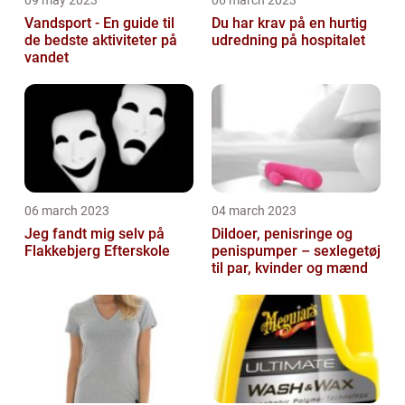
Vandsport - En guide til
Du har krav på en hurtig
de bedste aktiviteter på
udredning på hospitalet
vandet
06 march 2023
04 march 2023
Jeg fandt mig selv på
Dildoer, penisringe og
Flakkebjerg Efterskole
penispumper – sexlegetøj
til par, kvinder og mænd