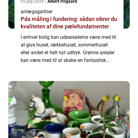
05 july 2026
Albert Pilgaard
anlægsgartner
Pda måling i fundering: sådan sikrer du
kvaliteten af dine pælefundamenter
I enhver bolig kan udearealerne være med til
at give huset, rækkehuset, sommerhuset
eller andet et helt nyt udtryk. Grønne arealer
kan være med til at skabe en fantastisk
oase, som gør din bolig mere
imødekommende. Grønne arealer har det
nemlig med a...