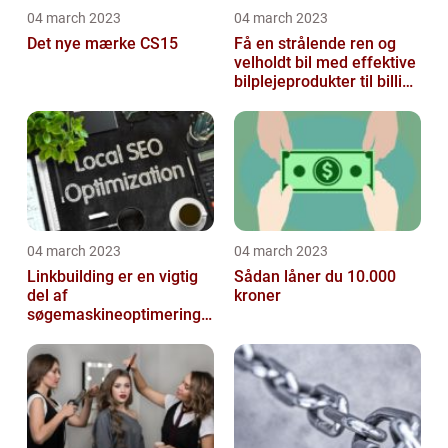
04 march 2023
04 march 2023
Det nye mærke CS15
Få en strålende ren og
velholdt bil med effektive
bilplejeprodukter til billige
priser
04 march 2023
04 march 2023
Linkbuilding er en vigtig
Sådan låner du 10.000
del af
kroner
søgemaskineoptimeringe
n på din hjemmeside