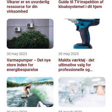
Vikarer er en uvurderlig
Guide til TV-inspektion af
ressource for din
kloaksystemet i dit hjem
virksomhed
30 may 2023
30 may 2023
Varmepumper – Det nye
Makita værktøj - det
store inden for
ultimative valg for
energibesparelse
professionelle og
ambitiøse gør-det-
selv'ere
09 may 2023
06 march 2023