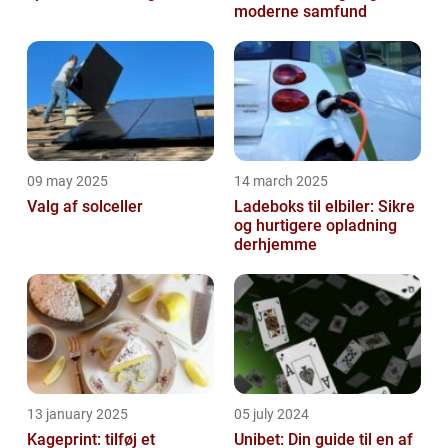
moderne samfund
09 may 2025
14 march 2025
Valg af solceller
Ladeboks til elbiler: Sikre
og hurtigere opladning
derhjemme
13 january 2025
05 july 2024
Kageprint: tilføj et
Unibet: Din guide til en af