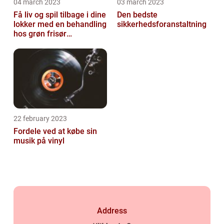
04 march 2023
03 march 2023
Få liv og spil tilbage i dine
Den bedste
lokker med en behandling
sikkerhedsforanstaltning
hos grøn frisør
København
22 february 2023
Fordele ved at købe sin
musik på vinyl
Address