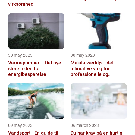
virksomhed
30 may 2023
30 may 2023
Varmepumper – Det nye
Makita værktøj - det
store inden for
ultimative valg for
energibesparelse
professionelle og
ambitiøse gør-det-
selv'ere
09 may 2023
06 march 2023
Vandsport - En guide til
Du har krav på en hurtig