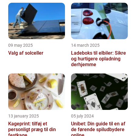
09 may 2025
14 march 2025
Valg af solceller
Ladeboks til elbiler: Sikre
og hurtigere opladning
derhjemme
13 january 2025
05 july 2024
Kageprint: tilføj et
Unibet: Din guide til en af
personligt præg til din
de førende spiludbydere
festkage
online