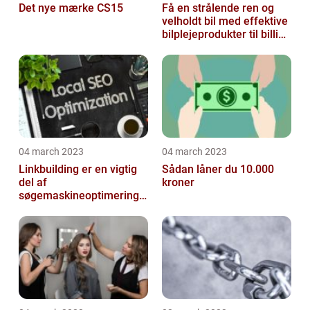
Det nye mærke CS15
Få en strålende ren og
velholdt bil med effektive
bilplejeprodukter til billige
priser
04 march 2023
04 march 2023
Linkbuilding er en vigtig
Sådan låner du 10.000
del af
kroner
søgemaskineoptimeringe
n på din hjemmeside