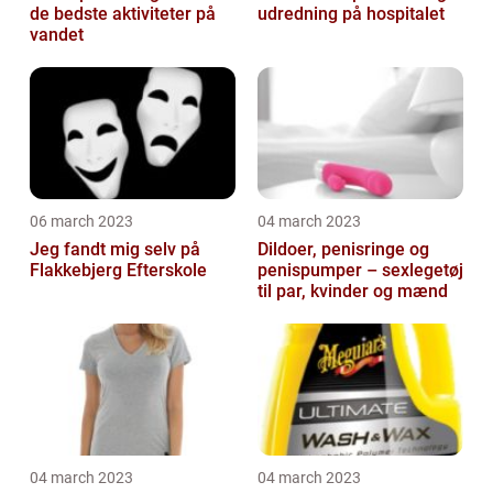
de bedste aktiviteter på
udredning på hospitalet
vandet
06 march 2023
04 march 2023
Jeg fandt mig selv på
Dildoer, penisringe og
Flakkebjerg Efterskole
penispumper – sexlegetøj
til par, kvinder og mænd
04 march 2023
04 march 2023