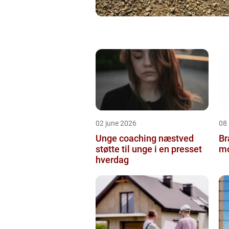
02 june 2026
08
Unge coaching næstved
Br
støtte til unge i en presset
mo
hverdag