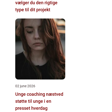
vælger du den rigtige
type til dit projekt
02 june 2026
Unge coaching næstved
støtte til unge i en
presset hverdag