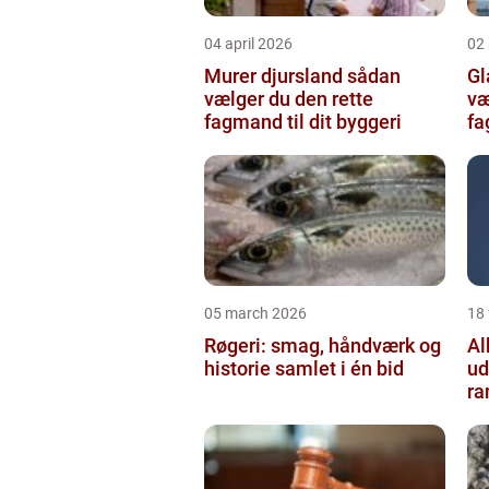
04 april 2026
02 
Murer djursland sådan
Gla
vælger du den rette
væ
fagmand til dit byggeri
f
05 march 2026
18
Røgeri: smag, håndværk og
Al
historie samlet i én bid
ud
r