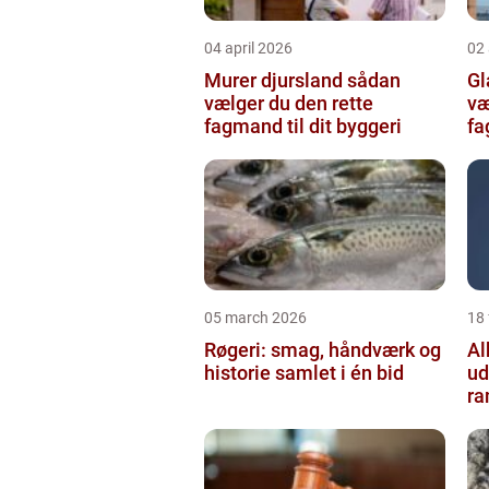
04 april 2026
02 
Murer djursland sådan
Gla
vælger du den rette
væ
fagmand til dit byggeri
f
05 march 2026
18
Røgeri: smag, håndværk og
Al
historie samlet i én bid
ud
r