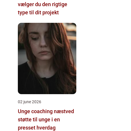
vælger du den rigtige
type til dit projekt
02 june 2026
Unge coaching næstved
støtte til unge i en
presset hverdag