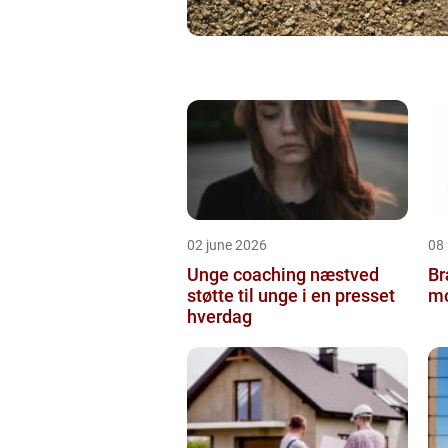
02 june 2026
08
Unge coaching næstved
Br
støtte til unge i en presset
mo
hverdag