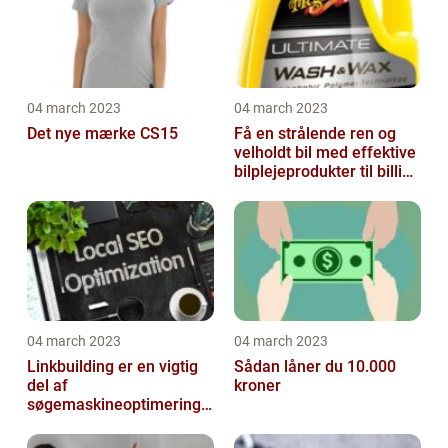
04 march 2023
04 march 2023
Det nye mærke CS15
Få en strålende ren og
velholdt bil med effektive
bilplejeprodukter til billige
priser
04 march 2023
04 march 2023
Linkbuilding er en vigtig
Sådan låner du 10.000
del af
kroner
søgemaskineoptimeringe
n på din hjemmeside