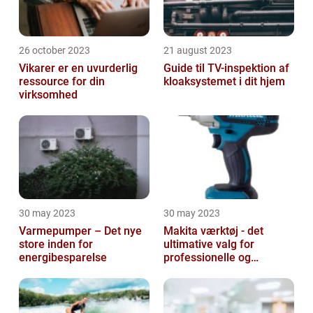
26 october 2023
21 august 2023
Vikarer er en uvurderlig
Guide til TV-inspektion af
ressource for din
kloaksystemet i dit hjem
virksomhed
30 may 2023
30 may 2023
Varmepumper – Det nye
Makita værktøj - det
store inden for
ultimative valg for
energibesparelse
professionelle og
ambitiøse gør-det-
selv'ere