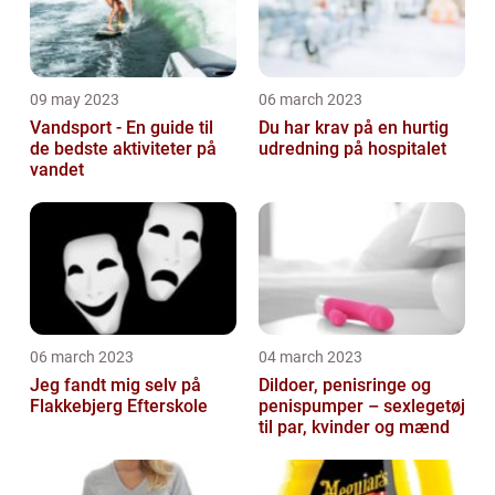
09 may 2023
06 march 2023
Vandsport - En guide til
Du har krav på en hurtig
de bedste aktiviteter på
udredning på hospitalet
vandet
06 march 2023
04 march 2023
Jeg fandt mig selv på
Dildoer, penisringe og
Flakkebjerg Efterskole
penispumper – sexlegetøj
til par, kvinder og mænd