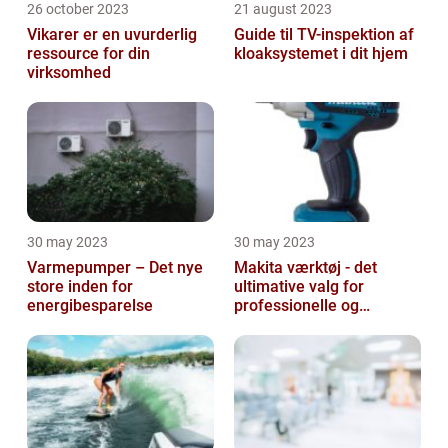
26 october 2023
21 august 2023
Vikarer er en uvurderlig
Guide til TV-inspektion af
ressource for din
kloaksystemet i dit hjem
virksomhed
30 may 2023
30 may 2023
Varmepumper – Det nye
Makita værktøj - det
store inden for
ultimative valg for
energibesparelse
professionelle og
ambitiøse gør-det-
selv'ere