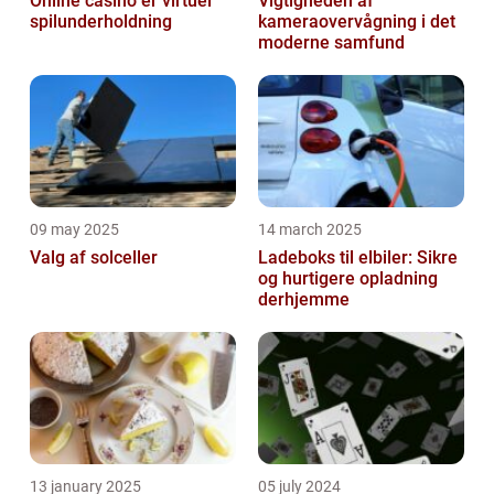
Online casino er virtuel
Vigtigheden af
spilunderholdning
kameraovervågning i det
moderne samfund
09 may 2025
14 march 2025
Valg af solceller
Ladeboks til elbiler: Sikre
og hurtigere opladning
derhjemme
13 january 2025
05 july 2024