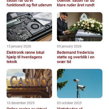
sådan får du et
Odense: sådan får du
funktionelt og flot uderum
klare ruder året rundt
15 january 2026
05 january 2026
Elektronik rønne lokal
Bedemand fredericia
hjælp til hverdagens
støtte og overblik i en
teknik
svær tid
10 december 2025
03 october 2025