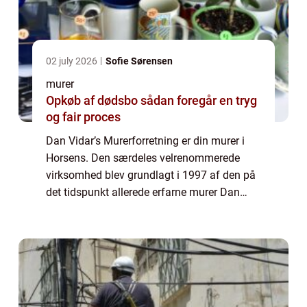
02 july 2026
Sofie Sørensen
murer
Opkøb af dødsbo sådan foregår en tryg
og fair proces
Dan Vidar’s Murerforretning er din murer i
Horsens. Den særdeles velrenommerede
virksomhed blev grundlagt i 1997 af den på
det tidspunkt allerede erfarne murer Dan
Vidar, som ønskede at starte for sig selv.
Den dag i dag har Dan Vidar’s M...