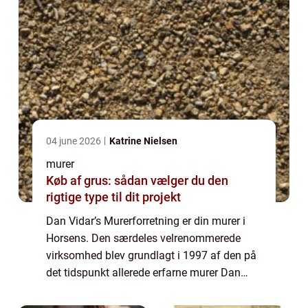
04 june 2026
Katrine Nielsen
murer
Køb af grus: sådan vælger du den
rigtige type til dit projekt
Dan Vidar’s Murerforretning er din murer i
Horsens. Den særdeles velrenommerede
virksomhed blev grundlagt i 1997 af den på
det tidspunkt allerede erfarne murer Dan
Vidar, som ønskede at starte for sig selv.
Den dag i dag har Dan Vidar’s M...