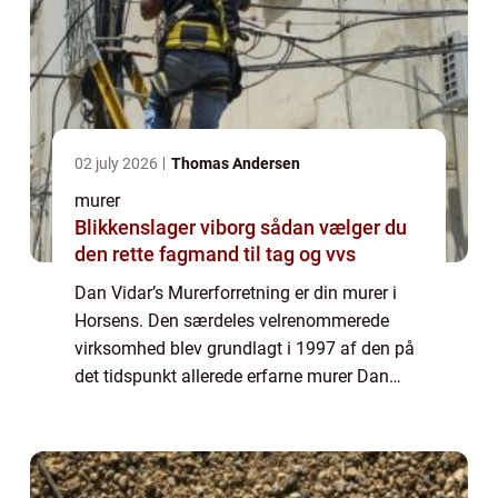
02 july 2026
Thomas Andersen
murer
Blikkenslager viborg sådan vælger du
den rette fagmand til tag og vvs
Dan Vidar’s Murerforretning er din murer i
Horsens. Den særdeles velrenommerede
virksomhed blev grundlagt i 1997 af den på
det tidspunkt allerede erfarne murer Dan
Vidar, som ønskede at starte for sig selv.
Den dag i dag har Dan Vidar’s M...