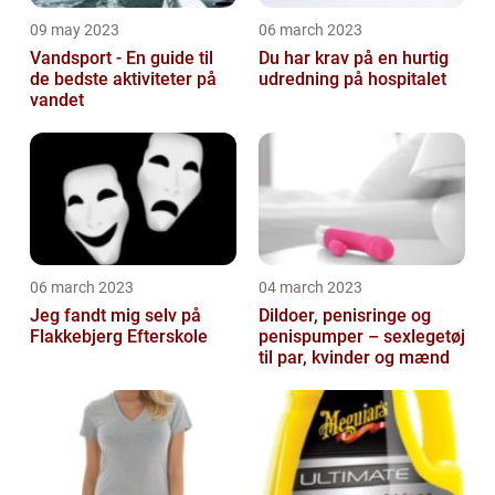
09 may 2023
06 march 2023
Vandsport - En guide til
Du har krav på en hurtig
de bedste aktiviteter på
udredning på hospitalet
vandet
06 march 2023
04 march 2023
Jeg fandt mig selv på
Dildoer, penisringe og
Flakkebjerg Efterskole
penispumper – sexlegetøj
til par, kvinder og mænd