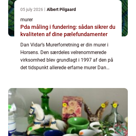
05 july 2026
Albert Pilgaard
murer
Pda måling i fundering: sådan sikrer du
kvaliteten af dine pælefundamenter
Dan Vidar’s Murerforretning er din murer i
Horsens. Den særdeles velrenommerede
virksomhed blev grundlagt i 1997 af den på
det tidspunkt allerede erfarne murer Dan
Vidar, som ønskede at starte for sig selv.
Den dag i dag har Dan Vidar’s M...