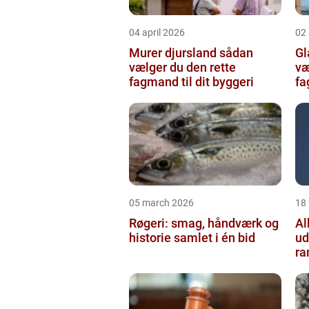
04 april 2026
02 
Murer djursland sådan
Gla
vælger du den rette
væ
fagmand til dit byggeri
f
05 march 2026
18
Røgeri: smag, håndværk og
Al
historie samlet i én bid
ud
r