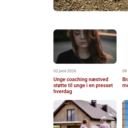
02 june 2026
08
Unge coaching næstved
Br
støtte til unge i en presset
mo
hverdag