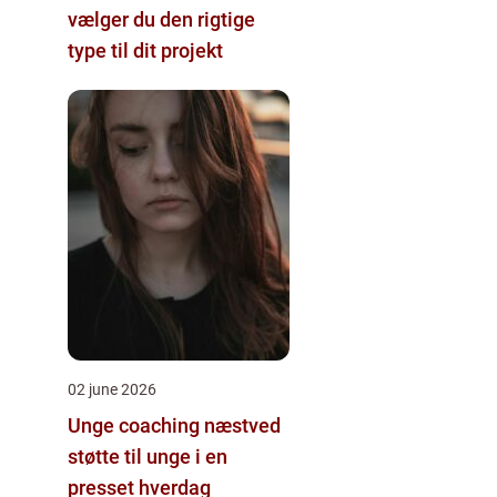
vælger du den rigtige
type til dit projekt
02 june 2026
Unge coaching næstved
støtte til unge i en
presset hverdag