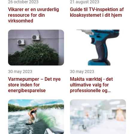
26 october 2023
21 august 2023
Vikarer er en uvurderlig
Guide til TV-inspektion af
ressource for din
kloaksystemet i dit hjem
virksomhed
30 may 2023
30 may 2023
Varmepumper – Det nye
Makita værktøj - det
store inden for
ultimative valg for
energibesparelse
professionelle og
ambitiøse gør-det-
selv'ere