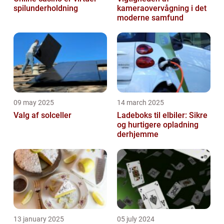
spilunderholdning
kameraovervågning i det
moderne samfund
09 may 2025
14 march 2025
Valg af solceller
Ladeboks til elbiler: Sikre
og hurtigere opladning
derhjemme
13 january 2025
05 july 2024