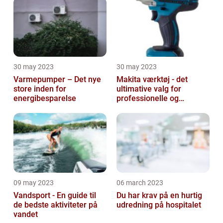
30 may 2023
30 may 2023
Varmepumper – Det nye
Makita værktøj - det
store inden for
ultimative valg for
energibesparelse
professionelle og
ambitiøse gør-det-
selv'ere
09 may 2023
06 march 2023
Vandsport - En guide til
Du har krav på en hurtig
de bedste aktiviteter på
udredning på hospitalet
vandet