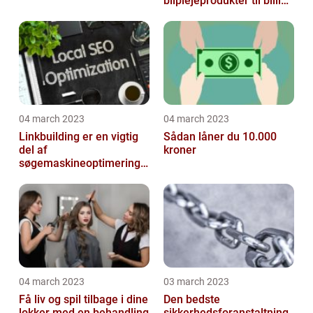
bilplejeprodukter til billige
priser
04 march 2023
04 march 2023
Linkbuilding er en vigtig
Sådan låner du 10.000
del af
kroner
søgemaskineoptimeringe
n på din hjemmeside
04 march 2023
03 march 2023
Få liv og spil tilbage i dine
Den bedste
lokker med en behandling
sikkerhedsforanstaltning