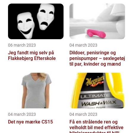
06 march 2023
04 march 2023
Jeg fandt mig selv på
Dildoer, penisringe og
Flakkebjerg Efterskole
penispumper – sexlegetøj
til par, kvinder og mænd
04 march 2023
04 march 2023
Det nye mærke CS15
Få en strålende ren og
velholdt bil med effektive