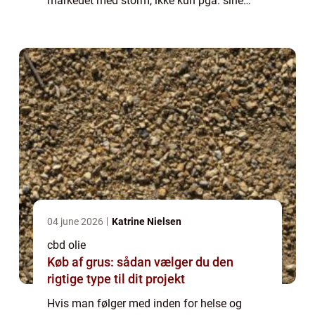
markedet med storm, ikke kun pga. sine
effekter, men også grundet store
diskussioner om den kontroversielle plante.
CBD ...
04 june 2026
Katrine Nielsen
cbd olie
Køb af grus: sådan vælger du den
rigtige type til dit projekt
Hvis man følger med inden for helse og