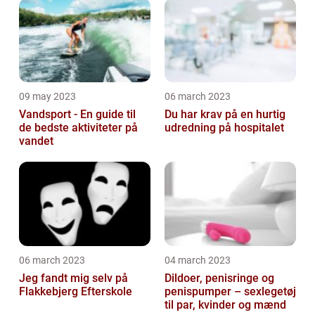
selv'ere
09 may 2023
06 march 2023
Vandsport - En guide til
Du har krav på en hurtig
de bedste aktiviteter på
udredning på hospitalet
vandet
06 march 2023
04 march 2023
Jeg fandt mig selv på
Dildoer, penisringe og
Flakkebjerg Efterskole
penispumper – sexlegetøj
til par, kvinder og mænd