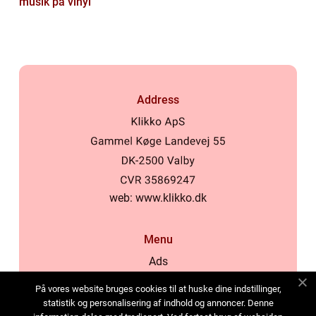
musik på vinyl
Address
web:
www.klikko.dk
Menu
Ads
About Us
På vores website bruges cookies til at huske dine indstillinger,
Cookies
statistik og personalisering af indhold og annoncer. Denne