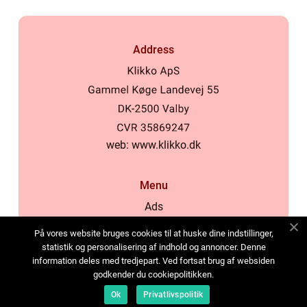
Address
web:
www.klikko.dk
Menu
Ads
About Us
På vores website bruges cookies til at huske dine indstillinger,
Cookies
statistik og personalisering af indhold og annoncer. Denne
information deles med tredjepart. Ved fortsat brug af websiden
Contact
godkender du cookiepolitikken.
Sitemap
Ok
Privatlivspolitik