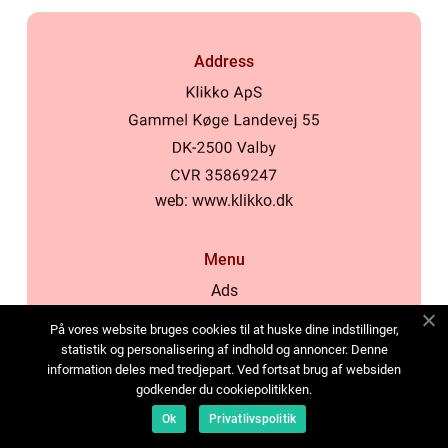
Address
web:
www.klikko.dk
Menu
Ads
About Us
På vores website bruges cookies til at huske dine indstillinger,
Cookies
statistik og personalisering af indhold og annoncer. Denne
information deles med tredjepart. Ved fortsat brug af websiden
Contact
godkender du cookiepolitikken.
Sitemap
Ok
Privatlivspolitik