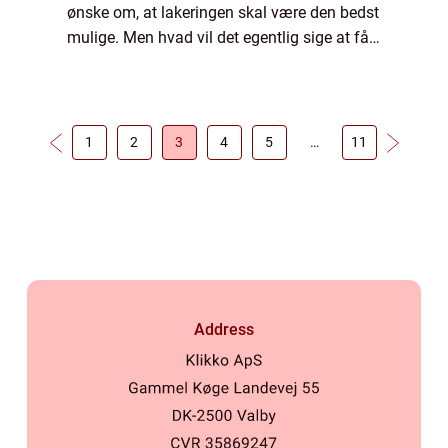
ønske om, at lakeringen skal være den bedst
mulige. Men hvad vil det egentlig sige at få
den bedste mulige knallertlakering? Det
dykker vi ned i herunder, så d...
1
2
3
4
5
…
11
Address