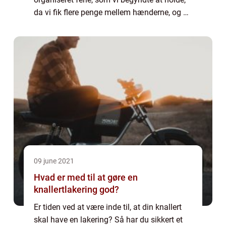
da vi fik flere penge mellem hænderne, og vi
fik tildelt større ferieperioder. Man kunne
sove i telte, man kunne sove ...
09 june 2021
Hvad er med til at gøre en
knallertlakering god?
Er tiden ved at være inde til, at din knallert
skal have en lakering? Så har du sikkert et