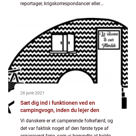
reportager, krigskorrespondancer eller
koncertbilleder, så er det som regel nogle, der
er blevet så ikoniske, a...
26 june 2021
Sæt dig ind i funktionen ved en
campingvogn, inden du lejer den
Vi danskere er et camperende folkefærd, og
det var faktisk noget af den første type af
organiseret ferie, som vi begyndte at holde,