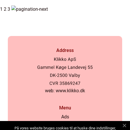
1
2
3
Address
web:
www.klikko.dk
Menu
Ads
About Us
På vores website bruges cookies til at huske dine indstillinger,