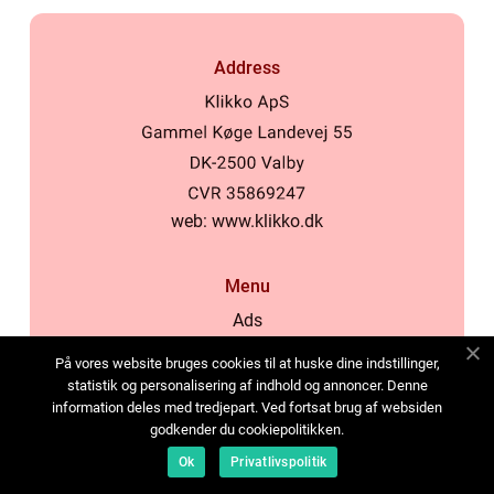
Address
web:
www.klikko.dk
Menu
Ads
About Us
På vores website bruges cookies til at huske dine indstillinger,
Cookies
statistik og personalisering af indhold og annoncer. Denne
information deles med tredjepart. Ved fortsat brug af websiden
Contact
godkender du cookiepolitikken.
Sitemap
Ok
Privatlivspolitik