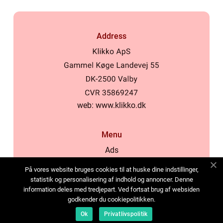
Address
web:
www.klikko.dk
Menu
Ads
About Us
På vores website bruges cookies til at huske dine indstillinger,
Cookies
statistik og personalisering af indhold og annoncer. Denne
information deles med tredjepart. Ved fortsat brug af websiden
Contact
godkender du cookiepolitikken.
Sitemap
Ok
Privatlivspolitik