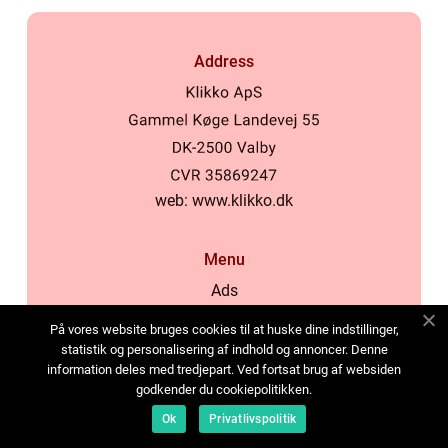
Address
web:
www.klikko.dk
Menu
Ads
About Us
På vores website bruges cookies til at huske dine indstillinger,
Cookies
statistik og personalisering af indhold og annoncer. Denne
information deles med tredjepart. Ved fortsat brug af websiden
Contact
godkender du cookiepolitikken.
Sitemap
Ok
Privatlivspolitik