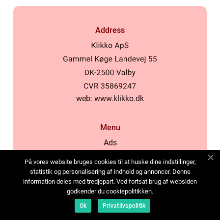
Address
web:
www.klikko.dk
Menu
Ads
About Us
På vores website bruges cookies til at huske dine indstillinger,
Cookies
statistik og personalisering af indhold og annoncer. Denne
information deles med tredjepart. Ved fortsat brug af websiden
Contact
godkender du cookiepolitikken.
Sitemap
Ok
Privatlivspolitik