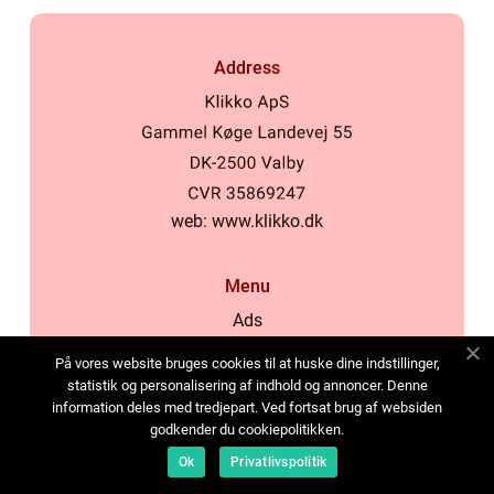
Address
web:
www.klikko.dk
Menu
Ads
About Us
På vores website bruges cookies til at huske dine indstillinger,
Cookies
statistik og personalisering af indhold og annoncer. Denne
information deles med tredjepart. Ved fortsat brug af websiden
Contact
godkender du cookiepolitikken.
Sitemap
Ok
Privatlivspolitik