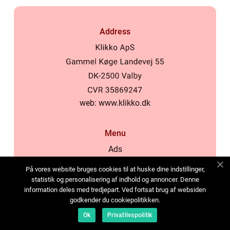
Address
web:
www.klikko.dk
Menu
Ads
About Us
På vores website bruges cookies til at huske dine indstillinger,
Cookies
statistik og personalisering af indhold og annoncer. Denne
information deles med tredjepart. Ved fortsat brug af websiden
Contact
godkender du cookiepolitikken.
Sitemap
Ok
Privatlivspolitik