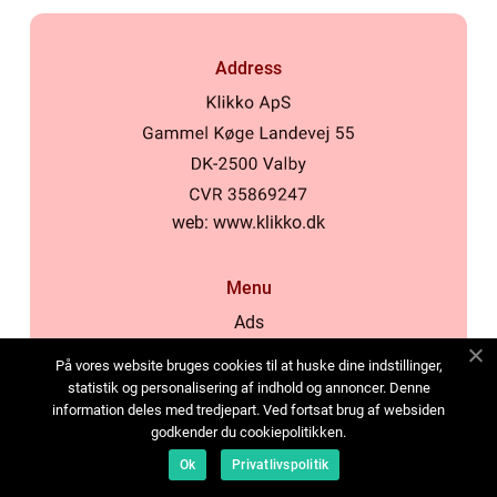
Address
web:
www.klikko.dk
Menu
Ads
About Us
På vores website bruges cookies til at huske dine indstillinger,
Cookies
statistik og personalisering af indhold og annoncer. Denne
information deles med tredjepart. Ved fortsat brug af websiden
Contact
godkender du cookiepolitikken.
Sitemap
Ok
Privatlivspolitik