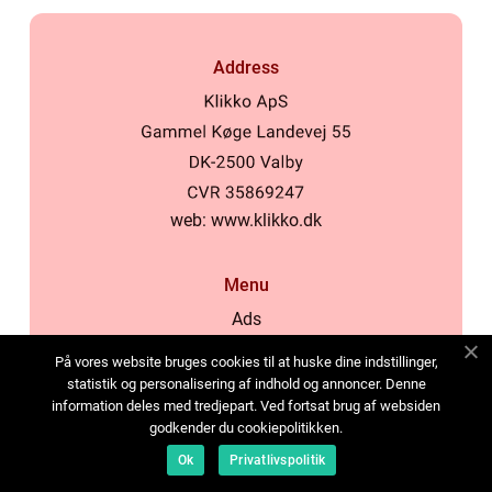
Address
web:
www.klikko.dk
Menu
Ads
About Us
På vores website bruges cookies til at huske dine indstillinger,
Cookies
statistik og personalisering af indhold og annoncer. Denne
information deles med tredjepart. Ved fortsat brug af websiden
Contact
godkender du cookiepolitikken.
Sitemap
Ok
Privatlivspolitik