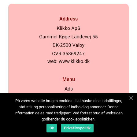
Address
web:
www.klikko.dk
Menu
Ads
About Us
På vores website bruges cookies til at huske dine indstillinger,
Cookies
statistik og personalisering af indhold og annoncer. Denne
information deles med tredjepart. Ved fortsat brug af websiden
Contact
godkender du cookiepolitikken.
Sitemap
Ok
Privatlivspolitik