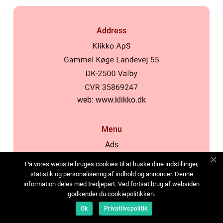
Address
web:
www.klikko.dk
Menu
Ads
About Us
På vores website bruges cookies til at huske dine indstillinger,
Cookies
statistik og personalisering af indhold og annoncer. Denne
information deles med tredjepart. Ved fortsat brug af websiden
Contact
godkender du cookiepolitikken.
Sitemap
Ok
Privatlivspolitik