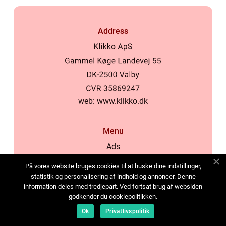
Address
web:
www.klikko.dk
Menu
Ads
About Us
På vores website bruges cookies til at huske dine indstillinger,
Cookies
statistik og personalisering af indhold og annoncer. Denne
information deles med tredjepart. Ved fortsat brug af websiden
Contact
godkender du cookiepolitikken.
Sitemap
Ok
Privatlivspolitik