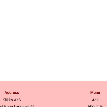
Address
Menu
Ads
About Us