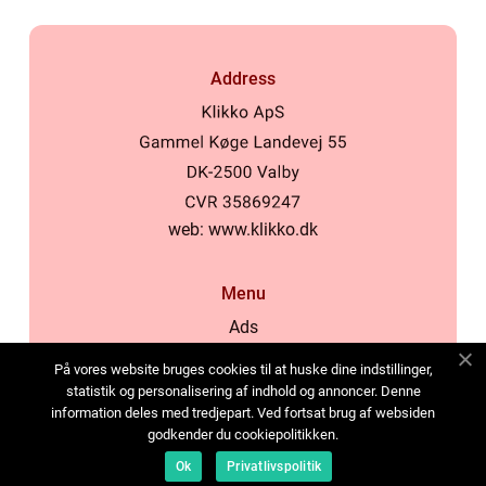
Address
web:
www.klikko.dk
Menu
Ads
About Us
På vores website bruges cookies til at huske dine indstillinger,
Cookies
statistik og personalisering af indhold og annoncer. Denne
information deles med tredjepart. Ved fortsat brug af websiden
Contact
godkender du cookiepolitikken.
Sitemap
Ok
Privatlivspolitik