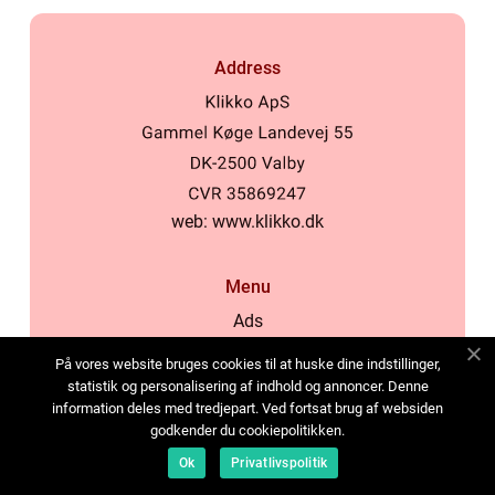
Address
web:
www.klikko.dk
Menu
Ads
About Us
På vores website bruges cookies til at huske dine indstillinger,
Cookies
statistik og personalisering af indhold og annoncer. Denne
information deles med tredjepart. Ved fortsat brug af websiden
Contact
godkender du cookiepolitikken.
Sitemap
Ok
Privatlivspolitik